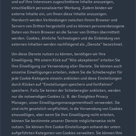
und auf Ihre Interessen zugeschnittene Inhalte anzuzeigen,
einschließlich personalisierter Werbung. Zudem binden wir
externe Inhalte ein, um Ihnen diese Inhalte anzuzeigen.
Hierdurch werden Verbindungen zwischen Ihrem Browser und
Servern von Dritten hergestellt und es können personenbezogene
Beeskowdamm 2
Daten von Ihrem Browser an die Server von Dritten übermittelt
werden. Cookies, ähnliche Technologien und die Einbindung von
14167 Berlin
externen Inhalten werden nachfolgend als „Dienste“ bezeichnet.
030 666077600
Um diese Dienste nutzen zu können, benötigen wir Ihre
Einwilligung. Mit einem Klick auf "Alle akzeptieren" erteilen Sie
Ihre Einwilligung zur Verwendung aller Dienste. Sie können auch
info@berlin.audi
einzelne Einwilligungen erteilen, indem Sie die Schieberegler für
jede Cookie-Kategorie einzeln anklicken und diese Einstellungen
Kontaktdaten herunterladen
durch Klicken auf "Einstellungen speichern und fortfahren"
speichern. Falls Sie keinen der Schieberegler anklicken, werden
nur die notwendigen Cookies (z. B. der Ensighten Privacy
Manager, unser Einwilligungsmanagementtool) verwendet. Sie
sind nicht gesetzlich verpflichtet, in die Verwendung von Cookies
Öffnungszeiten
einzuwilligen, aber wenn Sie Ihre Einwilligung nicht erteilen,
können Sie bestimmte unserer Dienste möglicherweise nicht
nutzen. Sie können Ihre Cookie-Einstellungen anhand der unten
aufgeführten Kategorien von Cookies verwalten. Sie können Ihre
Verkauf