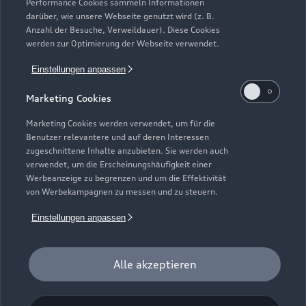
Service & Zubehör
Performance Cookies sammeln Informationen
Neuwagensuche
darüber, wie unsere Webseite genutzt wird (z. B.
Elektromodelle
Anzahl der Besuche, Verweildauer). Diese Cookies
Gebrauchtwagensuche
Support
werden zur Optimierung der Webseite verwendet.
Saisonale Angebote
Plug-in-Hybride
Gebrauchtwagen
Einstellungen anpassen
Audi Services
Über Audi
Kundenservice
Finanzierung
Marketing Cookies
Garantie
Händlersuche
Aktionen & Angebote
Unternehmen
Marketing Cookies werden verwendet, um für die
Audi digital services
Benutzer relevantere und auf deren Interessen
Audi Code
Geschäftskunden
Karriere
zugeschnittene Inhalte anzubieten. Sie werden auch
myAudi
verwendet, um die Erscheinungshäufigkeit einer
Häufige Fragen (FAQ)
Investor Relations
Werbeanzeige zu begrenzen und um die Effektivität
© 2026 AUDI AG. Alle Rechte vorbehalten
von Werbekampagnen zu messen und zu steuern.
Audi Online Beratung
Presse & Media Center
Impressum
Rechtliches
Hinweisgebersystem
Einstellungen anpassen
Online-Terminvereinbarung
Datenschutz
Datenschutzinformation
Cookie-Einstellungen
Servicekontakt
Cookie-Richtlinie
Barrierefreiheit
Audi erleben
Alle akzeptieren
Digital Services Act
EU Data Act
Bordbuch & Bedienungsanleitungen
Newsletter
Verträge kündigen