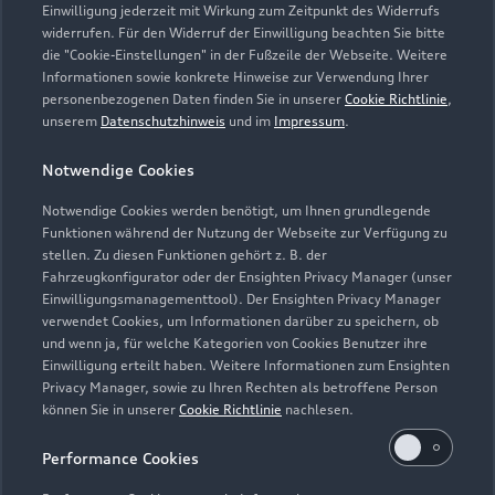
Einwilligung jederzeit mit Wirkung zum Zeitpunkt des Widerrufs
Geschlossen
,
öffnet am
Samstag 09:00
widerrufen. Für den Widerruf der Einwilligung beachten Sie bitte
die "Cookie-Einstellungen" in der Fußzeile der Webseite. Weitere
Informationen sowie konkrete Hinweise zur Verwendung Ihrer
Service
personenbezogenen Daten finden Sie in unserer
Cookie Richtlinie
,
Geschlossen
,
öffnet am
Montag 07:00
unserem
Datenschutzhinweis
und im
Impressum
.
Notwendige Cookies
Teile- und Zubehörverkauf
Geschlossen
,
öffnet am
Montag 07:00
Notwendige Cookies werden benötigt, um Ihnen grundlegende
Funktionen während der Nutzung der Webseite zur Verfügung zu
stellen. Zu diesen Funktionen gehört z. B. der
Fahrzeugkonfigurator oder der Ensighten Privacy Manager (unser
Einwilligungsmanagementtool). Der Ensighten Privacy Manager
Zurück nach oben
verwendet Cookies, um Informationen darüber zu speichern, ob
und wenn ja, für welche Kategorien von Cookies Benutzer ihre
Einwilligung erteilt haben. Weitere Informationen zum Ensighten
Modelle
Privacy Manager, sowie zu Ihren Rechten als betroffene Person
können Sie in unserer
Cookie Richtlinie
nachlesen.
Kaufen & leasen
Alle Modelle
Performance Cookies
Modelle vergleichen