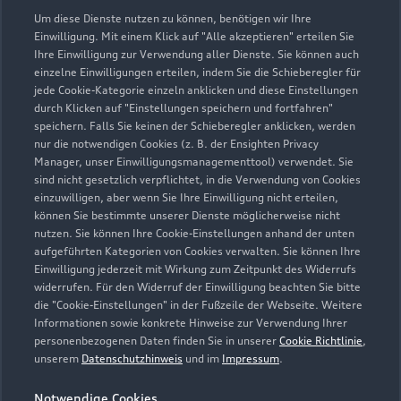
Geschlossen
,
öffnet am
Samstag 09:00
Um diese Dienste nutzen zu können, benötigen wir Ihre
Einwilligung. Mit einem Klick auf "Alle akzeptieren" erteilen Sie
Service
Ihre Einwilligung zur Verwendung aller Dienste. Sie können auch
einzelne Einwilligungen erteilen, indem Sie die Schieberegler für
Geschlossen
,
öffnet am
Montag 07:00
jede Cookie-Kategorie einzeln anklicken und diese Einstellungen
durch Klicken auf "Einstellungen speichern und fortfahren"
speichern. Falls Sie keinen der Schieberegler anklicken, werden
Teile- und Zubehörverkauf
nur die notwendigen Cookies (z. B. der Ensighten Privacy
Geschlossen
,
öffnet am
Montag 07:00
Manager, unser Einwilligungsmanagementtool) verwendet. Sie
sind nicht gesetzlich verpflichtet, in die Verwendung von Cookies
einzuwilligen, aber wenn Sie Ihre Einwilligung nicht erteilen,
können Sie bestimmte unserer Dienste möglicherweise nicht
nutzen. Sie können Ihre Cookie-Einstellungen anhand der unten
aufgeführten Kategorien von Cookies verwalten. Sie können Ihre
Einwilligung jederzeit mit Wirkung zum Zeitpunkt des Widerrufs
widerrufen. Für den Widerruf der Einwilligung beachten Sie bitte
die "Cookie-Einstellungen" in der Fußzeile der Webseite. Weitere
Informationen sowie konkrete Hinweise zur Verwendung Ihrer
personenbezogenen Daten finden Sie in unserer
Cookie Richtlinie
,
unserem
Datenschutzhinweis
und im
Impressum
.
Notwendige Cookies