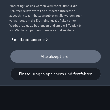
Zurück nach oben
Marketing Cookies werden verwendet, um für die
Benutzer relevantere und auf deren Interessen
zugeschnittene Inhalte anzubieten. Sie werden auch
Modelle
verwendet, um die Erscheinungshäufigkeit einer
Werbeanzeige zu begrenzen und um die Effektivität
von Werbekampagnen zu messen und zu steuern.
Kaufen & leasen
Alle Modelle
Einstellungen anpassen
Modelle vergleichen
Service & Zubehör
Neuwagensuche
Elektromodelle
Alle akzeptieren
Gebrauchtwagensuche
Support
Saisonale Angebote
Plug-in-Hybride
Gebrauchtwagen
Audi Services
Einstellungen speichern und fortfahren
Über Audi
Kundenservice
Finanzierung
Garantie
Händlersuche
Aktionen & Angebote
Unternehmen
Audi digital services
Audi Code
Geschäftskunden
Karriere
myAudi
Häufige Fragen (FAQ)
Investor Relations